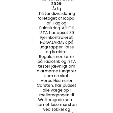
2025
:
Årlig
Tilstandsvurdering
foretaget af Icopal
af Tag og
Faldsikring. Alt OK
ISTA har opsat 39
Fjernkontroleret
RØGALARMER på
Bagtrapper, lofte
og kældre.
Røgalarmer kører
på radiolink og ISTA
tester jævnligt om
alarmerne fungerer
som de skal.
Vores Husmurer
Carsten, har pudset
alle væge op i
mellemgangen til
Woltersgade samt
fjernet løse mursten
ved sokkel og