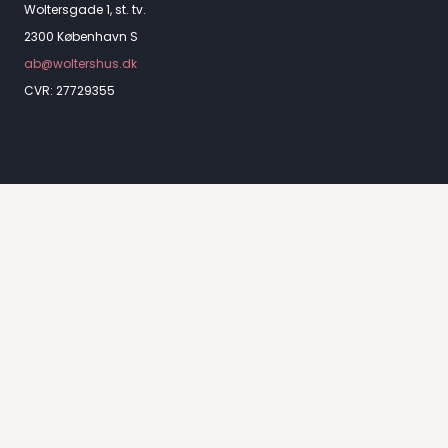
Woltersgade 1, st. tv.
2300 København S
ab@woltershus.dk
CVR: 27729355