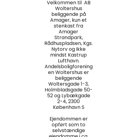
Velkommen til AB
Woltershus
beliggende på
Amager, kun et
stenkast fra
Amager
Strandpark,
Rådhuspladsen, Kgs.
Nytorv og ikke
mindst Kastrup
Lufthavn.
Andelsboligforening
en Woltershus er
beliggende
Woltersgade 1-3,
Holmbladsgade 50-
52 og Lybækgade
2-4, 2300
København S
Ejendommen er
opført som to
selvstændige
ejendomme i ca.