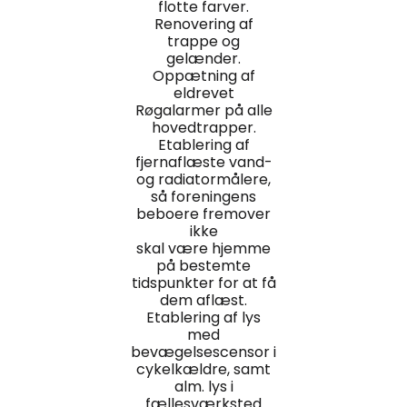
flotte farver.
Renovering af
trappe og
gelænder.
Oppætning af
eldrevet
Røgalarmer på alle
hovedtrapper.
Etablering af
fjernaflæste vand-
og radiatormålere,
så foreningens
beboere fremover
ikke
skal være hjemme
på bestemte
tidspunkter for at få
dem aflæst.
Etablering af lys
med
bevægelsescensor i
cykelkældre, samt
alm. lys i
fællesværksted