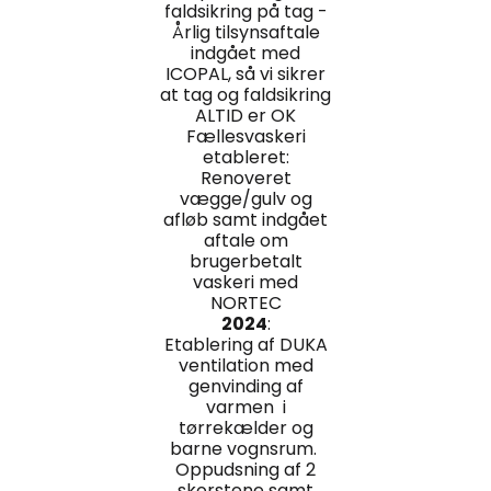
faldsikring på tag -
Årlig tilsynsaftale
indgået med
ICOPAL, så vi sikrer
at tag og faldsikring
ALTID er OK
Fællesvaskeri
etableret:
Renoveret
vægge/gulv og
afløb samt indgået
aftale om
brugerbetalt
vaskeri med
NORTEC
2024
:
Etablering af DUKA
ventilation med
genvinding af
varmen i
tørrekælder og
barne vognsrum.
Oppudsning af 2
skorstene samt