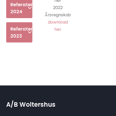
her
Referater
2022
2024
Årsregnskab
download
Referater
her
2023
A/B Woltershus