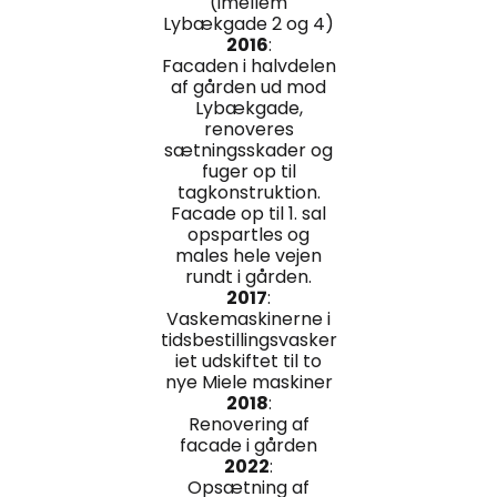
(imellem
Lybækgade 2 og 4)
2016
:
Facaden i halvdelen
af gården ud mod
Lybækgade,
renoveres
sætningsskader og
fuger op til
tagkonstruktion.
Facade op til 1. sal
opspartles og
males hele vejen
rundt i gården.
2017
:
Vaskemaskinerne i
tidsbestillingsvasker
iet udskiftet til to
nye Miele maskiner
2018
:
Renovering af
facade i gården
2022
:
Opsætning af