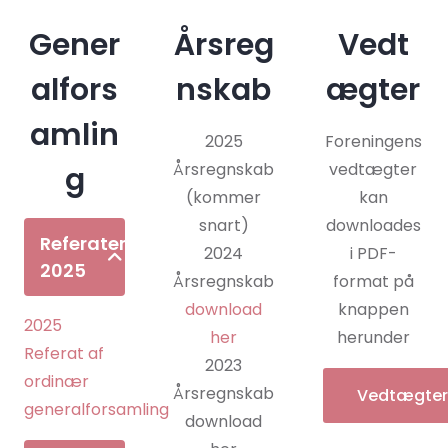
Gener
Årsreg
Vedt
alfors
nskab
ægter
amlin
2025
Foreningens
Årsregnskab
vedtægter
g
(kommer
kan
snart)
downloades
Referater
2024
i PDF-
2025
Årsregnskab
format på
download
knappen
2025
her
herunder
Referat af
2023
ordinær
Årsregnskab
Vedtægter
generalforsamling
download