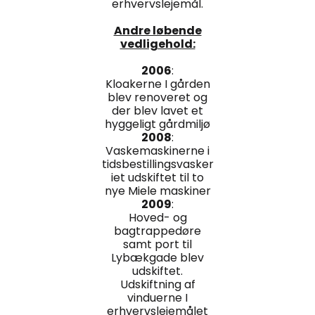
erhvervslejemål.
Andre løbende
vedligehold:
2006
:
Kloakerne I gården
blev renoveret og
der blev lavet et
hyggeligt gårdmiljø
2008
:
Vaskemaskinerne i
tidsbestillingsvasker
iet udskiftet til to
nye Miele maskiner
2009
:
Hoved- og
bagtrappedøre
samt port til
Lybækgade blev
udskiftet.
Udskiftning af
vinduerne I
erhvervslejemålet