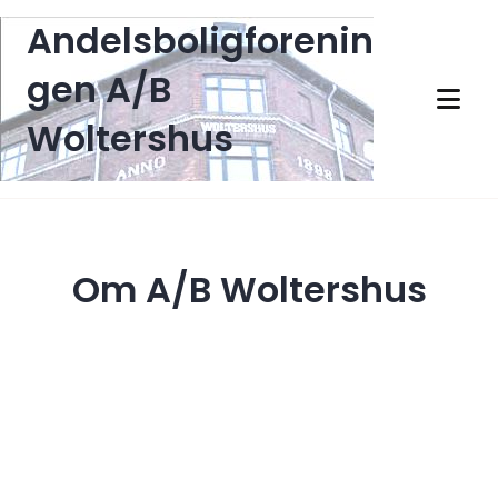
Andelsboligforenin
gen A/B
Woltershus
Om A/B Woltershus